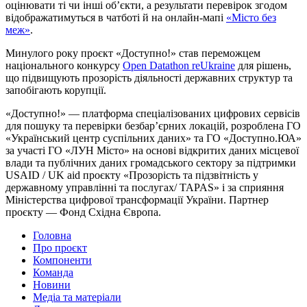
оцінювати ті чи інші обʼєкти, а результати перевірок згодом
відображатимуться в чатботі й на онлайн-мапі
«Місто без
меж»
.
Минулого року проєкт «Доступно!» став переможцем
національного конкурсу
Open Datathon reUkraine
для рішень,
що підвищують прозорість діяльності державних структур та
запобігають корупції.
«Доступно!» — платформа спеціалізованих цифрових сервісів
для пошуку та перевірки безбар’єрних локацій, розроблена ГО
«Український центр суспільних даних» та ГО «Доступно.ЮА»
за участі ГО «ЛУН Місто» на основі відкритих даних місцевої
влади та публічних даних громадського сектору за підтримки
USAID / UK aid проєкту «Прозорість та підзвітність у
державному управлінні та послугах/ TAPAS» і за сприяння
Міністерства цифрової трансформації України. Партнер
проєкту — Фонд Східна Європа.
Головна
Про проєкт
Компоненти
Команда
Новини
Медіа та матеріали