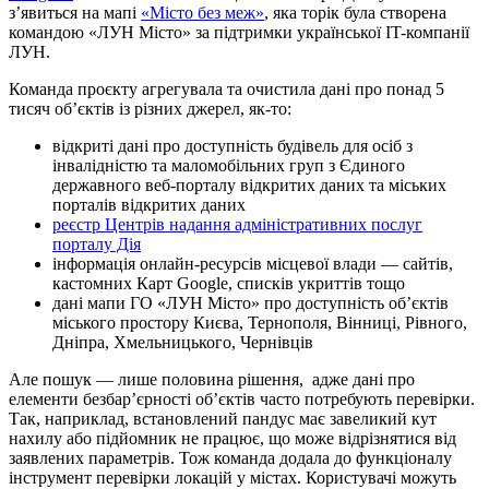
зʼявиться на мапі
«Місто без меж»
, яка торік була створена
командою «ЛУН Місто» за підтримки української IT-компанії
ЛУН.
Команда проєкту агрегувала та очистила дані про понад 5
тисяч об’єктів із різних джерел, як-то:
відкриті дані про доступність будівель для осіб з
інвалідністю та маломобільних груп з Єдиного
державного веб-порталу відкритих даних та міських
порталів відкритих даних
реєстр Центрів надання адміністративних послуг
порталу Дія
інформація онлайн-ресурсів місцевої влади — сайтів,
кастомних Карт Google, списків укриттів тощо
дані мапи ГО «ЛУН Місто» про доступність об’єктів
міського простору Києва, Тернополя, Вінниці, Рівного,
Дніпра, Хмельницького, Чернівців
Але пошук — лише половина рішення, адже дані про
елементи безбарʼєрності обʼєктів часто потребують перевірки.
Так, наприклад, встановлений пандус має завеликий кут
нахилу або підйомник не працює, що може відрізнятися від
заявлених параметрів. Тож команда додала до функціоналу
інструмент перевірки локацій у містах. Користувачі можуть