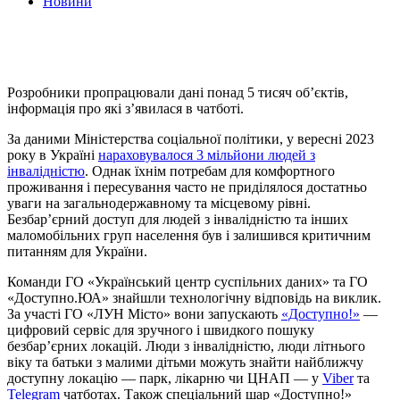
Новини
Розробники пропрацювали дані понад 5 тисяч обʼєктів,
інформація про які зʼявилася в чатботі.
За даними Міністерства соціальної політики, у вересні 2023
року в Україні
нараховувалося 3 мільйони людей з
інвалідністю
. Однак їхнім потребам для комфортного
проживання і пересування часто не приділялося достатньо
уваги на загальнодержавному та місцевому рівні.
Безбарʼєрний доступ для людей з інвалідністю та інших
маломобільних груп населення був і залишився критичним
питанням для України.
Команди ГО «Український центр суспільних даних» та ГО
«Доступно.ЮА» знайшли технологічну відповідь на виклик.
За участі ГО «ЛУН Місто» вони запускають
«Доступно!»
—
цифровий сервіс для зручного і швидкого пошуку
безбар’єрних локацій. Люди з інвалідністю, люди літнього
віку та батьки з малими дітьми можуть знайти найближчу
доступну локацію — парк, лікарню чи ЦНАП — у
Viber
та
Telegram
чатботах. Також спеціальний шар «Доступно!»