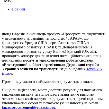
16:05
Новини
Фонд Євразія, виконавець проєкту «Прозорість та підзвітність
у державному управлінні та послугах / TAPAS», що
фінансується Урядом США через Агентство США з
міжнародного розвитку (USAID) та Департаментом із
міжнародного розвитку уряду Великої Британії (UK aid),
проводить конкурс для виявлення потенційного виконавця
для надання
послуг із удосконалення роботи системи
«Електронний кабінет перевізника» Державної служби
України з безпеки на транспорті
, згідно наданих
Технічних
Вимог
.
Прохання уважно ознайомитися з документами нижче.
Якщо ви зацікавлені, маєте достатні ресурси для належного
виконання завдань та відповідаєте зазначеним вимогам,
чекаємо скан-копії наступних документів, завірені підписом
уповноваженої особи та печаткою (за наявності) на e-mail
tapas.procurement@eurasia.org
: