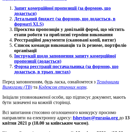
Запит комерційної пропозиції (за формою, що
додається)
Детальний бюджет (за формою, що додається, в
форматі XLS)
Проєктна пропозиція у довільній формі, що містить
етапи роботи та приблизні терміни виконання
Реєстраційні документи (скановані копії, витяг)
Список команди виконавців та їх резюме, портфоліо
організації
Інструкції щодо заповнення запиту комерційної
пропозиції (додається)
Форма реєстрації постачальника (за формою, що
додається, в трьох листах)
Перед заповненням, будь ласка, ознайомтеся з
Технічними
Вимогами (ТВ)
та
Кодексом етичних норм
.
Ініціали уповноваженої особи, що підписує документ, мають
бути зазначені на кожній сторінці.
Всі запитання стосовно оголошеного конкурсу просимо
направляти на електронну адресу:
fshevtsov@eurasia.org
до
13
квітня 2021 р (18.00 за київським часом)
.