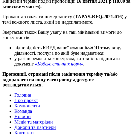
Кінцевий термін подачі пропозиції:
16
квітня 2021 р (18.00 за
київським часом).
Прохання зазначати номер запиту (
TAPAS-RFQ-2021-
016
) у
темі кожного листа, який ви надсилатимете.
Звертаємо також Вашу увагу на такі мінімальні вимоги до
конкурсантів:
відповідність КВЕД вашої компанії/ФОП тому виду
діяльності, послуга по якій буде надаватися;
у разі перемоги за конкурсом, готовність підписати
документ
«Кодекс етичних норм
»
.
Пропозиції, отримані після закінчення терміну та/або
відправлені на іншу електронну адресу, не
розглядатимуться
.
Головна
Про проєкт
Компоненти
Команда
Новини
Медіа та матеріали
Донори та партнери
Контакти